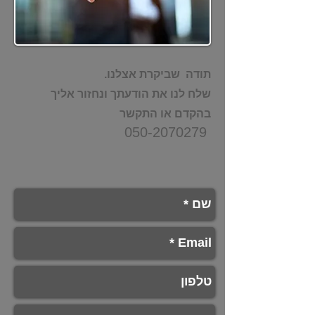
תודה שביקרת אצלנו.
שלח לנו את הודעתך ונחזור אליך
בהקדם
או התקשר
050-2070279